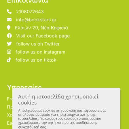
Επικοινωνία
2108072643
info@bookstars.gr
Ελαιών 29, Νέα Κηφισιά
Visit our Facebook page
follow us on Twitter
follow us on Instagram
follow us on tiktok
Υπηρεσίες
Αυτή η ιστοσελίδα χρησιμοποιεί
Free Publishing
cookies
Προμηθευτές
Αποθηκεύουμε cookies στη συσκευή σας, εφόσον είναι
απολύτως αναγκαία για τη λειτουργία αυτής της
Χονδρική
ιστοσελίδας. Για όλους τους άλλους τύπους cookies
χρειαζόμαστε την ρητή και προ της αποθήκευσης
Εικονογράφοι
συγκατάθεσή σας.