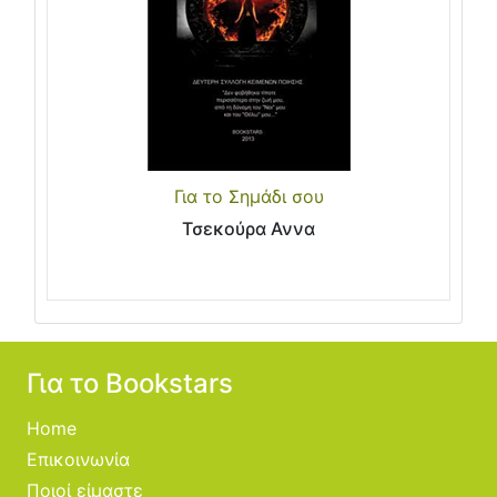
Για το Σημάδι σου
Τσεκούρα Αννα
Για το Bookstars
Home
Επικοινωνία
Ποιοί είμαστε