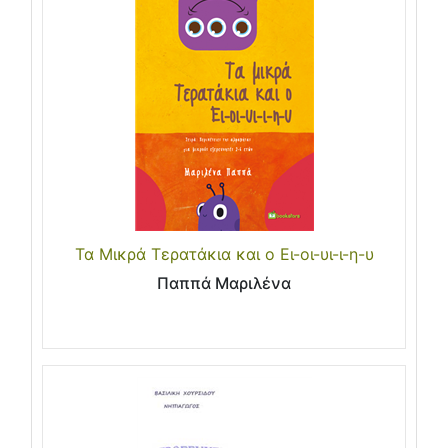
Τα Μικρά Τερατάκια και ο Ει-οι-υι-ι-η-υ
Παππά Μαριλένα