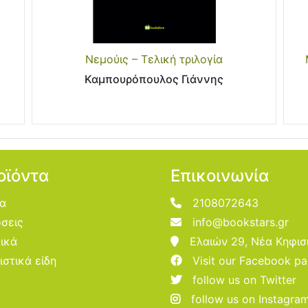
Νεμούις – Τελική τριλογία
Καμπουρόπουλος Γιάννης
οϊόντα
Επικοινωνία
ία
2108072643
σεις
info@bookstars.gr
ικά
Ελαιών 29, Νέα Κηφισ
ιστικά είδη
Visit our Facebook p
follow us on Twitter
follow us on Instagra