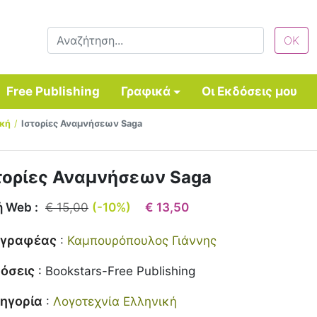
Free Publishing
Γραφικά
Οι Εκδόσεις μου
ική
Ιστορίες Αναμνήσεων Saga
τορίες Αναμνήσεων Saga
ή Web :
€ 15,00
(-10%)
€ 13,50
γγραφέας
:
Καμπουρόπουλος Γιάννης
όσεις
:
Bookstars-Free Publishing
ηγορία
:
Λογοτεχνία Ελληνική