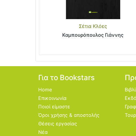
Σέτια Κλόες
Καμπουρόπουλος Γιάννης
Για το Bookstars
Πρ
Home
Βιβλ
Επικοινωνία
Εκδό
Ποιοί είμαστε
Γραφ
Όροι χρήσης & αποστολής
Τουρ
Θέσεις εργασίας
Νέα