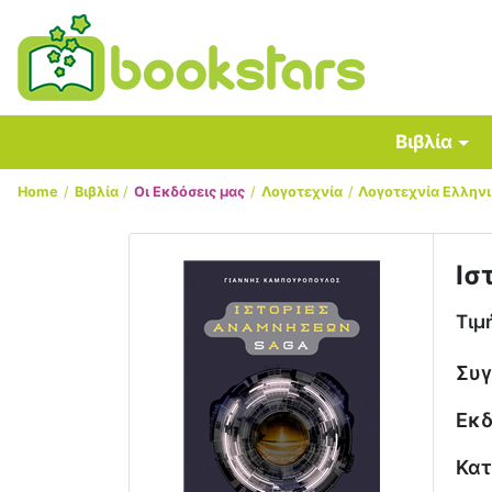
Βιβλία
Home
Βιβλία
Οι Εκδόσεις μας
Λογοτεχνία
Λογοτεχνία Ελλην
Ισ
Τιμ
Συ
Εκδ
Κατ