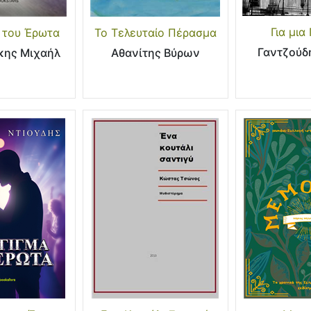
Για μια 
 του Έρωτα
Το Τελευταίο Πέρασμα
Γαντζούδ
κης Μιχαήλ
Αθανίτης Βύρων