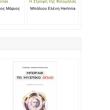
rias
Η Στροφή της Φιλομήλας
ος Μάριος
Μπάλιου Ελένη Herinna