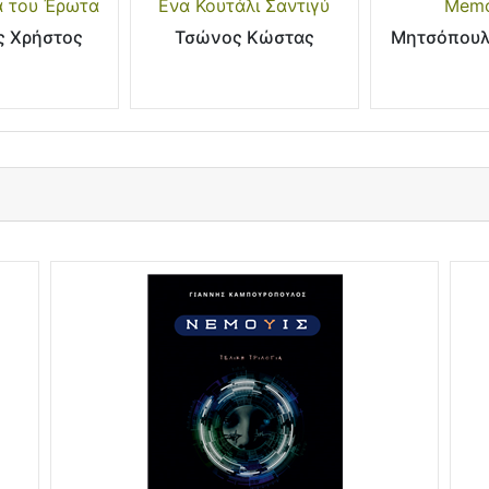
α του Έρωτα
Ενα Κουτάλι Σαντιγύ
Memo
ς Χρήστος
Τσώνος Κώστας
Μητσόπουλ