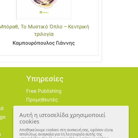
Μπόραθ, Το Μυστικό Όπλο – Κεντρική
τριλογία
Καμπουρόπουλος Γιάννης
Υπηρεσίες
Free Publishing
Προμηθευτές
ιά
Χονδρική
Αυτή η ιστοσελίδα χρησιμοποιεί
age
Εικονογράφοι
cookies
Αποθηκεύουμε cookies στη συσκευή σας, εφόσον είναι
m
απολύτως αναγκαία για τη λειτουργία αυτής της