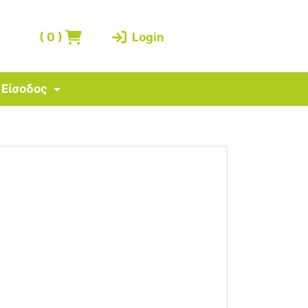
(
0
)
Login
Είσοδος