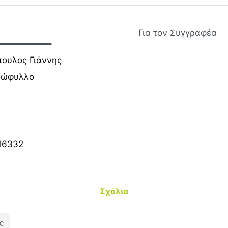
Για τον Συγγραφέα
ουλος Γιάννης
ξώφυλλο
16332
Σχόλια
ς