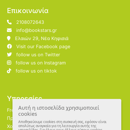
Επικοινωνία
2108072643
info@bookstars.gr
Ελαιών 29, Νέα Κηφισιά
Visit our Facebook page
follow us on Twitter
follow us on Instagram
follow us on tiktok
Υπηρεσίες
Αυτή η ιστοσελίδα χρησιμοποιεί
Free Publishing
cookies
Προμηθευτές
Αποθηκεύουμε cookies στη συσκευή σας, εφόσον είναι
απολύτως αναγκαία για τη λειτουργία αυτής της
Χονδρική
ιστοσελίδας. Για όλους τους άλλους τύπους cookies