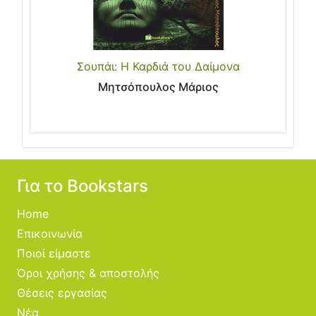
Σουπάι: Η Καρδιά του Δαίμονα
Μητσόπουλος Μάριος
Για το Bookstars
Home
Επικοινωνία
Ποιοί είμαστε
Όροι χρήσης & αποστολής
Θέσεις εργασίας
Νέα