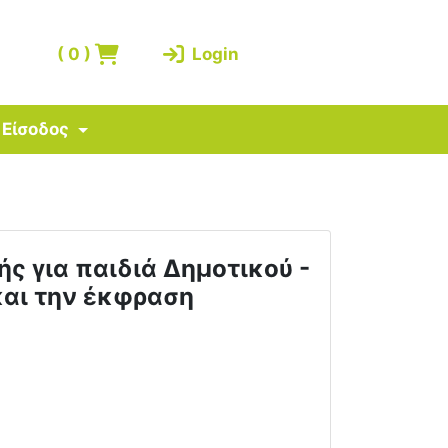
(
0
)
Login
Είσοδος
ς για παιδιά Δημοτικού -
και την έκφραση