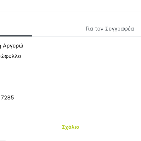
Για τον Συγγραφέα
η Αργυρώ
ξώφυλλο
17285
Σχόλια