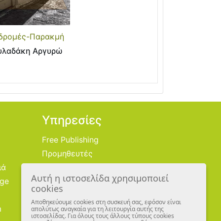
δρομές-Παρακμή
υλαδάκη Αργυρώ
Υπηρεσίες
Free Publishing
Προμηθευτές
ιά
Χονδρική
Αυτή η ιστοσελίδα χρησιμοποιεί
age
Εικονογράφοι
cookies
Αποθηκεύουμε cookies στη συσκευή σας, εφόσον είναι
m
απολύτως αναγκαία για τη λειτουργία αυτής της
ιστοσελίδας. Για όλους τους άλλους τύπους cookies