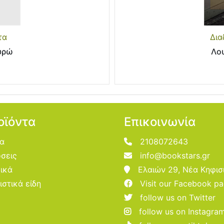
τα
Δια
υρώ
Λο
οϊόντα
Επικοινωνία
ία
2108072643
σεις
info@bookstars.gr
ικά
Ελαιών 29, Νέα Κηφισ
ιστικά είδη
Visit our Facebook p
follow us on Twitter
follow us on Instagra