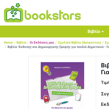
Βιβλία
Home
Βιβλία
Οι Εκδόσεις μας
Σχολικά Βιβλία (Διόφαντος)
Σχ
Βιβλίο Έκθεσης και Δημιουργικής Γραφής για παιδιά Δημοτικού - 
Βι
Γι
Τιμ
Συ
Εκδ