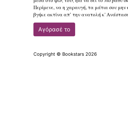
μέσα στο φως τους ηια να δει το πιο βαθύ σ
Περίμενε, να η χαραυγή, τα μάτια σου μην κ
βγήκε ακτίνα απ’ την ανατολή κ' Ανάσταση
Copyright © Bookstars 2026