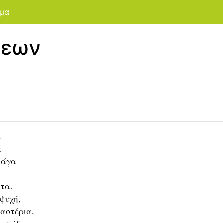
μα
ξεων
ε
;
φάγα
ύτα.
 ψυχή,
 αστέρια,