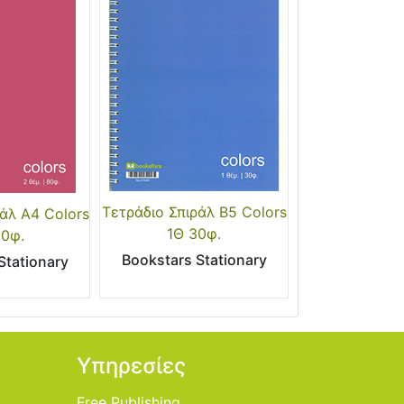
Τετράδιο Σπιράλ Β5 Colors
άλ Α4 Colors
1Θ 30φ.
60φ.
Bookstars Stationary
Stationary
Υπηρεσίες
Free Publishing