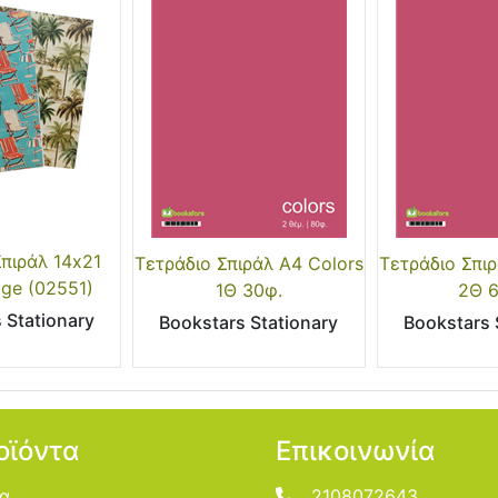
Σπιράλ 14x21
Τετράδιο Σπιράλ Α4 Colors
Τετράδιο Σπιρ
age (02551)
1Θ 30φ.
2Θ 
 Stationary
Bookstars Stationary
Bookstars 
οϊόντα
Επικοινωνία
ία
2108072643