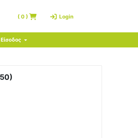
(
0
)
Login
Είσοδος
550)