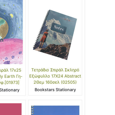
Τετράδιο Σπιράλ Σκληρό
ιράλ 17x25
Εξώφυλλο 17Χ24 Abstract
y Earth Γη-
2Θεμ 160σελ (02505)
φ.[01973]
Bookstars Stationary
Stationary