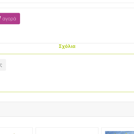
αγορά
Σχόλια
ς