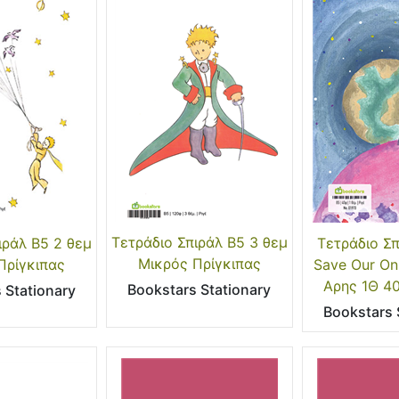
Τετράδιο Σπιράλ Β5 3 θεμ
ιράλ Β5 2 θεμ
Τετράδιο Σπ
Μικρός Πρίγκιπας
Πρίγκιπας
Save Our Onl
Αρης 1Θ 40
Bookstars Stationary
 Stationary
Bookstars 