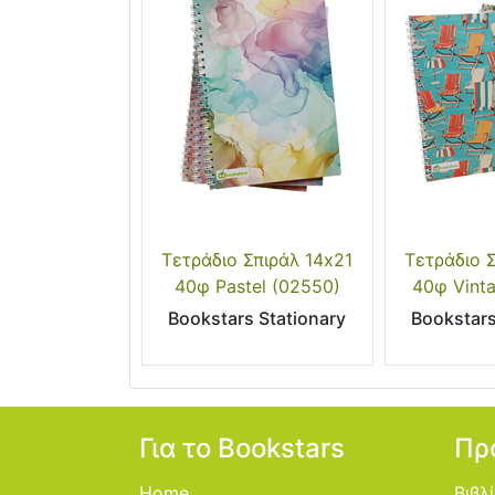
Τετράδιο Σπιράλ 14x21
Τετράδιο 
40φ Pastel (02550)
40φ Vint
Bookstars Stationary
Bookstars
Για το Bookstars
Πρ
Home
Βιβλ