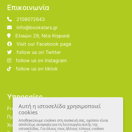
Επικοινωνία
2108072643
info@bookstars.gr
Ελαιών 29, Νέα Κηφισιά
Visit our Facebook page
follow us on Twitter
follow us on Instagram
follow us on tiktok
Υπηρεσίες
Αυτή η ιστοσελίδα χρησιμοποιεί
Free Publishing
cookies
Προμηθευτές
Αποθηκεύουμε cookies στη συσκευή σας, εφόσον είναι
απολύτως αναγκαία για τη λειτουργία αυτής της
Χονδρική
ιστοσελίδας. Για όλους τους άλλους τύπους cookies