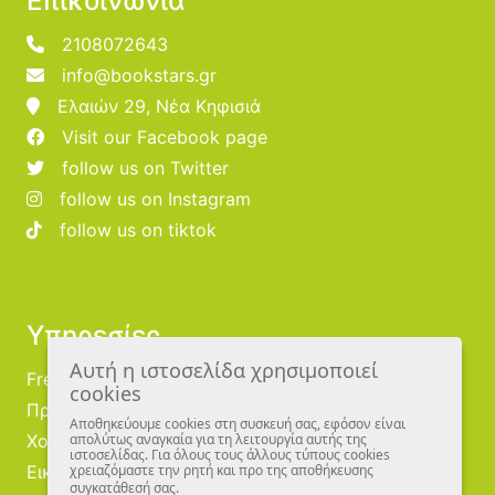
Επικοινωνία
2108072643
info@bookstars.gr
Ελαιών 29, Νέα Κηφισιά
Visit our Facebook page
follow us on Twitter
follow us on Instagram
follow us on tiktok
Υπηρεσίες
Αυτή η ιστοσελίδα χρησιμοποιεί
Free Publishing
cookies
Προμηθευτές
Αποθηκεύουμε cookies στη συσκευή σας, εφόσον είναι
Χονδρική
απολύτως αναγκαία για τη λειτουργία αυτής της
ιστοσελίδας. Για όλους τους άλλους τύπους cookies
Εικονογράφοι
χρειαζόμαστε την ρητή και προ της αποθήκευσης
συγκατάθεσή σας.