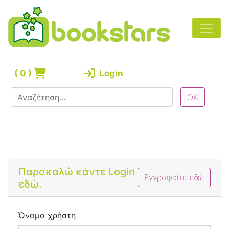
(
0
)
Login
Bootstrap 4 Login Form
Παρακαλώ κάντε Login
Εγγραφείτε εδώ
εδώ.
Όνομα χρήστη