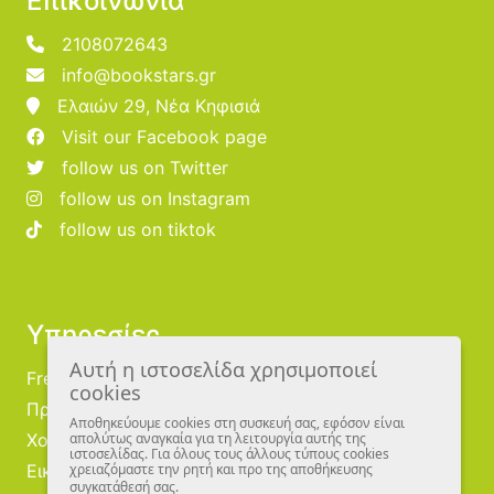
Επικοινωνία
2108072643
info@bookstars.gr
Ελαιών 29, Νέα Κηφισιά
Visit our Facebook page
follow us on Twitter
follow us on Instagram
follow us on tiktok
Υπηρεσίες
Αυτή η ιστοσελίδα χρησιμοποιεί
Free Publishing
cookies
Προμηθευτές
Αποθηκεύουμε cookies στη συσκευή σας, εφόσον είναι
Χονδρική
απολύτως αναγκαία για τη λειτουργία αυτής της
ιστοσελίδας. Για όλους τους άλλους τύπους cookies
Εικονογράφοι
χρειαζόμαστε την ρητή και προ της αποθήκευσης
συγκατάθεσή σας.