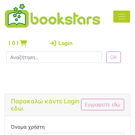
(
0
)
Login
Bootstrap 4 Login Form
Παρακαλώ κάντε Login
Εγγραφείτε εδώ
εδώ.
Όνομα χρήστη