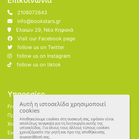
Επικοινωνία
2108072643
info@bookstars.gr
Ελαιών 29, Νέα Κηφισιά
Visit our Facebook page
follow us on Twitter
follow us on Instagram
follow us on tiktok
Υπηρεσίες
Αυτή η ιστοσελίδα χρησιμοποιεί
Free Publishing
cookies
Προμηθευτές
Αποθηκεύουμε cookies στη συσκευή σας, εφόσον είναι
Χονδρική
απολύτως αναγκαία για τη λειτουργία αυτής της
ιστοσελίδας. Για όλους τους άλλους τύπους cookies
Εικονογράφοι
χρειαζόμαστε την ρητή και προ της αποθήκευσης
συγκατάθεσή σας.