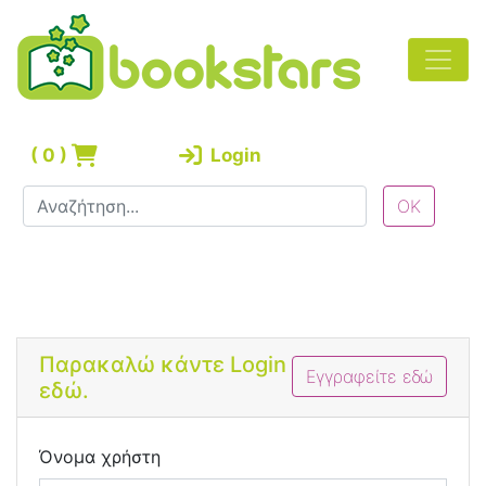
(
0
)
Login
Bootstrap 4 Login Form
Παρακαλώ κάντε Login
Εγγραφείτε εδώ
εδώ.
Όνομα χρήστη