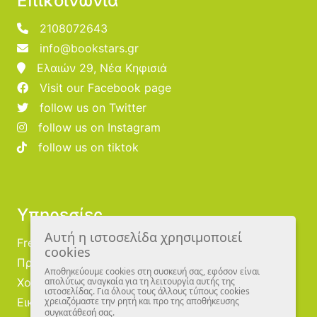
Επικοινωνία
2108072643
info@bookstars.gr
Ελαιών 29, Νέα Κηφισιά
Visit our Facebook page
follow us on Twitter
follow us on Instagram
follow us on tiktok
Υπηρεσίες
Αυτή η ιστοσελίδα χρησιμοποιεί
Free Publishing
cookies
Προμηθευτές
Αποθηκεύουμε cookies στη συσκευή σας, εφόσον είναι
Χονδρική
απολύτως αναγκαία για τη λειτουργία αυτής της
ιστοσελίδας. Για όλους τους άλλους τύπους cookies
Εικονογράφοι
χρειαζόμαστε την ρητή και προ της αποθήκευσης
συγκατάθεσή σας.