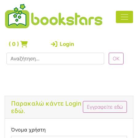
(
0
)
Login
Bootstrap 4 Login Form
Παρακαλώ κάντε Login
Εγγραφείτε εδώ
εδώ.
Όνομα χρήστη