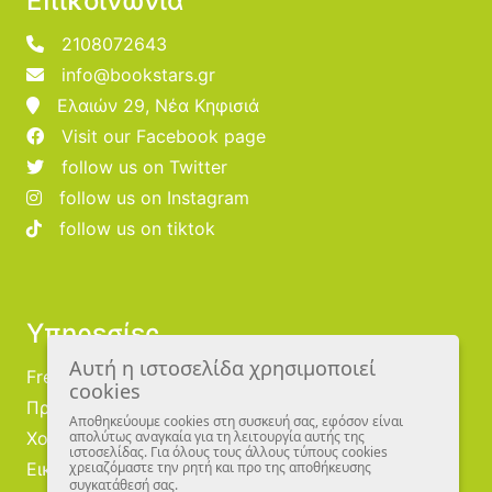
Επικοινωνία
2108072643
info@bookstars.gr
Ελαιών 29, Νέα Κηφισιά
Visit our Facebook page
follow us on Twitter
follow us on Instagram
follow us on tiktok
Υπηρεσίες
Αυτή η ιστοσελίδα χρησιμοποιεί
Free Publishing
cookies
Προμηθευτές
Αποθηκεύουμε cookies στη συσκευή σας, εφόσον είναι
Χονδρική
απολύτως αναγκαία για τη λειτουργία αυτής της
ιστοσελίδας. Για όλους τους άλλους τύπους cookies
Εικονογράφοι
χρειαζόμαστε την ρητή και προ της αποθήκευσης
συγκατάθεσή σας.