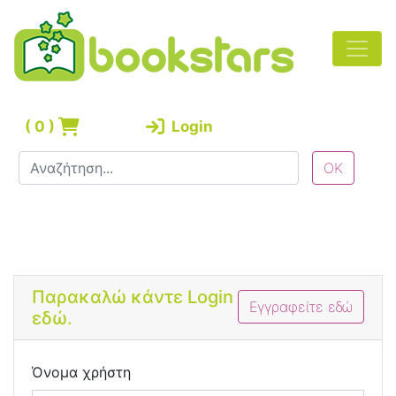
(
0
)
Login
Bootstrap 4 Login Form
Παρακαλώ κάντε Login
Εγγραφείτε εδώ
εδώ.
Όνομα χρήστη