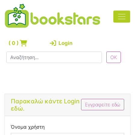
(
0
)
Login
Bootstrap 4 Login Form
Παρακαλώ κάντε Login
Εγγραφείτε εδώ
εδώ.
Όνομα χρήστη