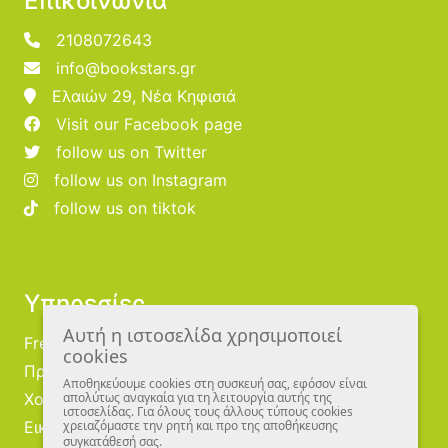
Επικοινωνία
2108072643
info@bookstars.gr
Ελαιών 29, Νέα Κηφισιά
Visit our Facebook page
follow us on Twitter
follow us on Instagram
follow us on tiktok
Υπηρεσίες
Αυτή η ιστοσελίδα χρησιμοποιεί
Free Publishing
cookies
Προμηθευτές
Αποθηκεύουμε cookies στη συσκευή σας, εφόσον είναι
Χονδρική
απολύτως αναγκαία για τη λειτουργία αυτής της
ιστοσελίδας. Για όλους τους άλλους τύπους cookies
Εικονογράφοι
χρειαζόμαστε την ρητή και προ της αποθήκευσης
συγκατάθεσή σας.