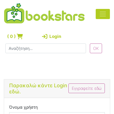
(
0
)
Login
Bootstrap 4 Login Form
Παρακαλώ κάντε Login
Εγγραφείτε εδώ
εδώ.
Όνομα χρήστη