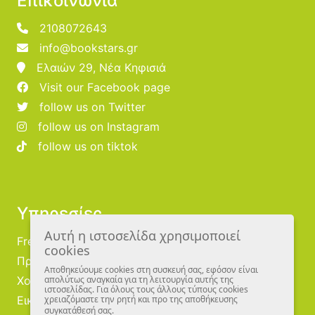
Επικοινωνία
2108072643
info@bookstars.gr
Ελαιών 29, Νέα Κηφισιά
Visit our Facebook page
follow us on Twitter
follow us on Instagram
follow us on tiktok
Υπηρεσίες
Αυτή η ιστοσελίδα χρησιμοποιεί
Free Publishing
cookies
Προμηθευτές
Αποθηκεύουμε cookies στη συσκευή σας, εφόσον είναι
Χονδρική
απολύτως αναγκαία για τη λειτουργία αυτής της
ιστοσελίδας. Για όλους τους άλλους τύπους cookies
Εικονογράφοι
χρειαζόμαστε την ρητή και προ της αποθήκευσης
συγκατάθεσή σας.