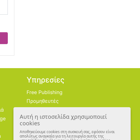
Υπηρεσίες
Free Publishing
Προμηθευτές
ιά
Χονδρική
Αυτή η ιστοσελίδα χρησιμοποιεί
age
Εικονογράφοι
cookies
Αποθηκεύουμε cookies στη συσκευή σας, εφόσον είναι
m
απολύτως αναγκαία για τη λειτουργία αυτής της