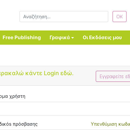
Free Publishing
Γραφικά
Οι Εκδόσεις μου
Bootstrap 4 Login Form
ρακαλώ κάντε Login εδώ.
Εγγραφείτε ε
ομα χρήστη
δικόs πρόσβασης
Υπενθύμιση κωδι