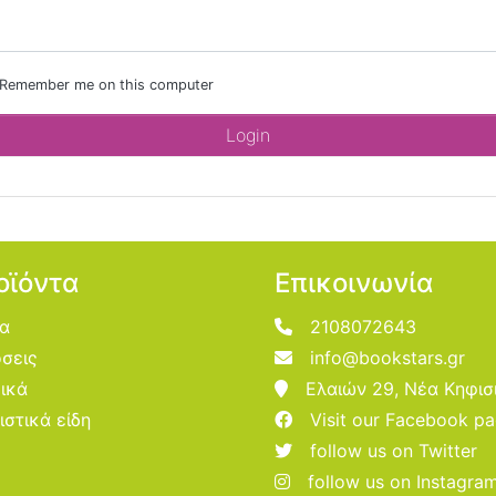
Remember me on this computer
οϊόντα
Επικοινωνία
ία
2108072643
σεις
info@bookstars.gr
ικά
Ελαιών 29, Νέα Κηφισ
ιστικά είδη
Visit our Facebook p
follow us on Twitter
follow us on Instagra