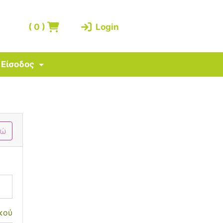
(
0
)
Login
Είσοδος
δώ
κού