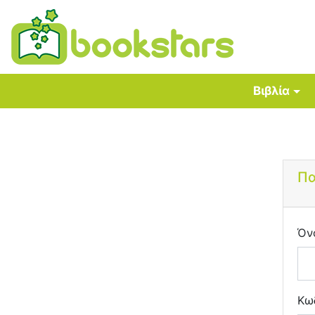
Βιβλία
Πα
Όν
Κω