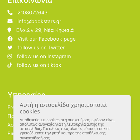
Επικοινωνία
2108072643
info@bookstars.gr
Ελαιών 29, Νέα Κηφισιά
Visit our Facebook page
follow us on Twitter
follow us on Instagram
follow us on tiktok
Υπηρεσίες
Αυτή η ιστοσελίδα χρησιμοποιεί
Free Publishing
cookies
Προμηθευτές
Αποθηκεύουμε cookies στη συσκευή σας, εφόσον είναι
Χονδρική
απολύτως αναγκαία για τη λειτουργία αυτής της
ιστοσελίδας. Για όλους τους άλλους τύπους cookies
Εικονογράφοι
χρειαζόμαστε την ρητή και προ της αποθήκευσης
συγκατάθεσή σας.