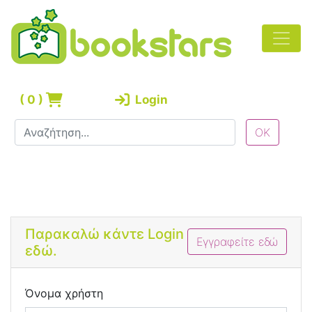
(
0
)
Login
Bootstrap 4 Login Form
Παρακαλώ κάντε Login
Εγγραφείτε εδώ
εδώ.
Όνομα χρήστη