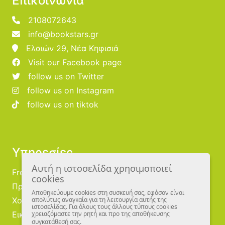
Επικοινωνία
2108072643
info@bookstars.gr
Ελαιών 29, Νέα Κηφισιά
Visit our Facebook page
follow us on Twitter
follow us on Instagram
follow us on tiktok
Υπηρεσίες
Αυτή η ιστοσελίδα χρησιμοποιεί
Free Publishing
cookies
Προμηθευτές
Αποθηκεύουμε cookies στη συσκευή σας, εφόσον είναι
Χονδρική
απολύτως αναγκαία για τη λειτουργία αυτής της
ιστοσελίδας. Για όλους τους άλλους τύπους cookies
Εικονογράφοι
χρειαζόμαστε την ρητή και προ της αποθήκευσης
συγκατάθεσή σας.