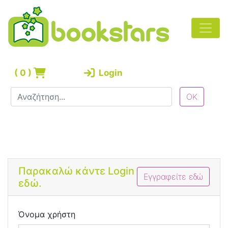
(
0
)
Login
Bootstrap 4 Login Form
Παρακαλώ κάντε Login
Εγγραφείτε εδώ
εδώ.
Όνομα χρήστη