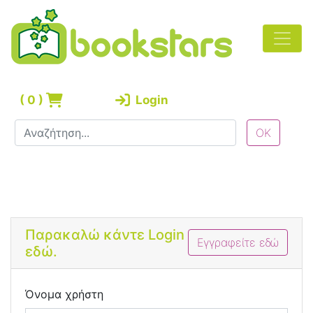
(
0
)
Login
Bootstrap 4 Login Form
Παρακαλώ κάντε Login
Εγγραφείτε εδώ
εδώ.
Όνομα χρήστη