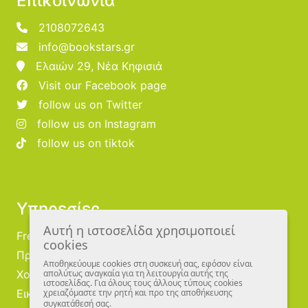
Επικοινωνία
2108072643
info@bookstars.gr
Ελαιών 29, Νέα Κηφισιά
Visit our Facebook page
follow us on Twitter
follow us on Instagram
follow us on tiktok
Υπηρεσίες
Αυτή η ιστοσελίδα χρησιμοποιεί
Free Publishing
cookies
Προμηθευτές
Αποθηκεύουμε cookies στη συσκευή σας, εφόσον είναι
Χονδρική
απολύτως αναγκαία για τη λειτουργία αυτής της
ιστοσελίδας. Για όλους τους άλλους τύπους cookies
Εικονογράφοι
χρειαζόμαστε την ρητή και προ της αποθήκευσης
συγκατάθεσή σας.