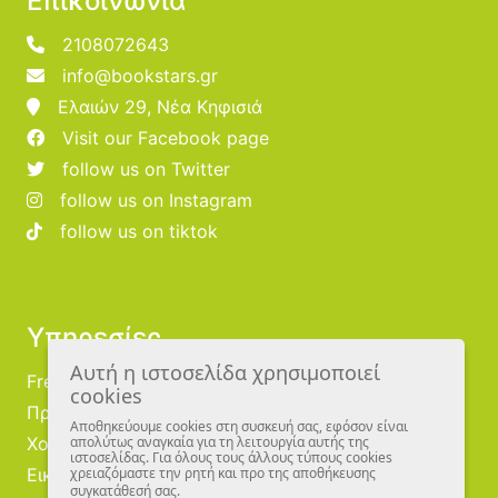
Επικοινωνία
2108072643
info@bookstars.gr
Ελαιών 29, Νέα Κηφισιά
Visit our Facebook page
follow us on Twitter
follow us on Instagram
follow us on tiktok
Υπηρεσίες
Αυτή η ιστοσελίδα χρησιμοποιεί
Free Publishing
cookies
Προμηθευτές
Αποθηκεύουμε cookies στη συσκευή σας, εφόσον είναι
Χονδρική
απολύτως αναγκαία για τη λειτουργία αυτής της
ιστοσελίδας. Για όλους τους άλλους τύπους cookies
Εικονογράφοι
χρειαζόμαστε την ρητή και προ της αποθήκευσης
συγκατάθεσή σας.