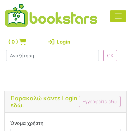
(
0
)
Login
Bootstrap 4 Login Form
Παρακαλώ κάντε Login
Εγγραφείτε εδώ
εδώ.
Όνομα χρήστη