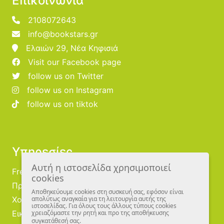
Επικοινωνία
2108072643
info@bookstars.gr
Ελαιών 29, Νέα Κηφισιά
Visit our Facebook page
follow us on Twitter
follow us on Instagram
follow us on tiktok
Υπηρεσίες
Αυτή η ιστοσελίδα χρησιμοποιεί
Free Publishing
cookies
Προμηθευτές
Αποθηκεύουμε cookies στη συσκευή σας, εφόσον είναι
Χονδρική
απολύτως αναγκαία για τη λειτουργία αυτής της
ιστοσελίδας. Για όλους τους άλλους τύπους cookies
Εικονογράφοι
χρειαζόμαστε την ρητή και προ της αποθήκευσης
συγκατάθεσή σας.