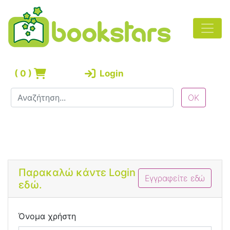
(
0
)
Login
Bootstrap 4 Login Form
Παρακαλώ κάντε Login
Εγγραφείτε εδώ
εδώ.
Όνομα χρήστη