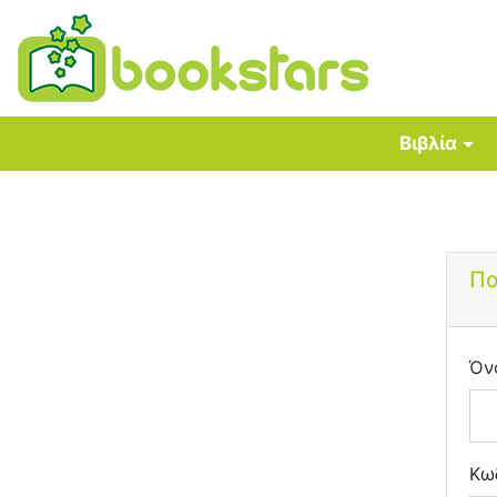
Βιβλία
Πα
Όν
Κω