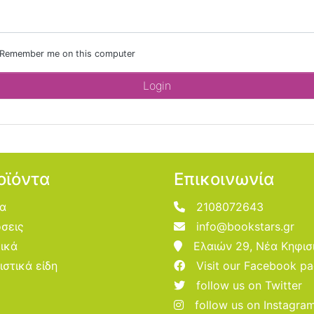
Remember me on this computer
οϊόντα
Επικοινωνία
ία
2108072643
σεις
info@bookstars.gr
ικά
Ελαιών 29, Νέα Κηφισ
ιστικά είδη
Visit our Facebook p
follow us on Twitter
follow us on Instagra