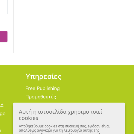
Υπηρεσίες
Free Publishing
Προμηθευτές
ιά
Χονδρική
Αυτή η ιστοσελίδα χρησιμοποιεί
age
Εικονογράφοι
cookies
Αποθηκεύουμε cookies στη συσκευή σας, εφόσον είναι
m
απολύτως αναγκαία για τη λειτουργία αυτής της