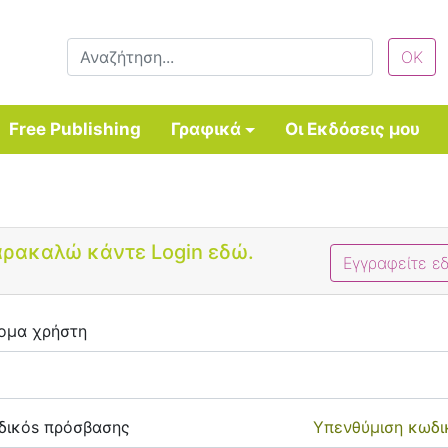
Free Publishing
Γραφικά
Οι Εκδόσεις μου
Bootstrap 4 Login Form
ρακαλώ κάντε Login εδώ.
Εγγραφείτε ε
ομα χρήστη
δικόs πρόσβασης
Υπενθύμιση κωδι