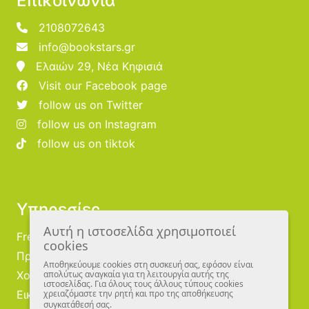
Επικοινωνία
2108072643
info@bookstars.gr
Ελαιών 29, Νέα Κηφισιά
Visit our Facebook page
follow us on Twitter
follow us on Instagram
follow us on tiktok
Υπηρεσίες
Αυτή η ιστοσελίδα χρησιμοποιεί
Free Publishing
cookies
Προμηθευτές
Αποθηκεύουμε cookies στη συσκευή σας, εφόσον είναι
Χονδρική
απολύτως αναγκαία για τη λειτουργία αυτής της
ιστοσελίδας. Για όλους τους άλλους τύπους cookies
Εικονογράφοι
χρειαζόμαστε την ρητή και προ της αποθήκευσης
συγκατάθεσή σας.