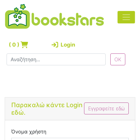
(
0
)
Login
Bootstrap 4 Login Form
Παρακαλώ κάντε Login
Εγγραφείτε εδώ
εδώ.
Όνομα χρήστη