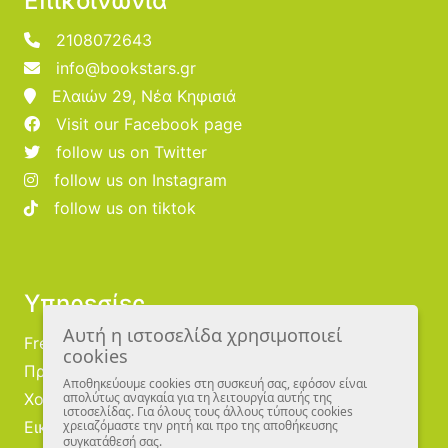
Επικοινωνία
2108072643
info@bookstars.gr
Ελαιών 29, Νέα Κηφισιά
Visit our Facebook page
follow us on Twitter
follow us on Instagram
follow us on tiktok
Υπηρεσίες
Αυτή η ιστοσελίδα χρησιμοποιεί
Free Publishing
cookies
Προμηθευτές
Αποθηκεύουμε cookies στη συσκευή σας, εφόσον είναι
Χονδρική
απολύτως αναγκαία για τη λειτουργία αυτής της
ιστοσελίδας. Για όλους τους άλλους τύπους cookies
Εικονογράφοι
χρειαζόμαστε την ρητή και προ της αποθήκευσης
συγκατάθεσή σας.