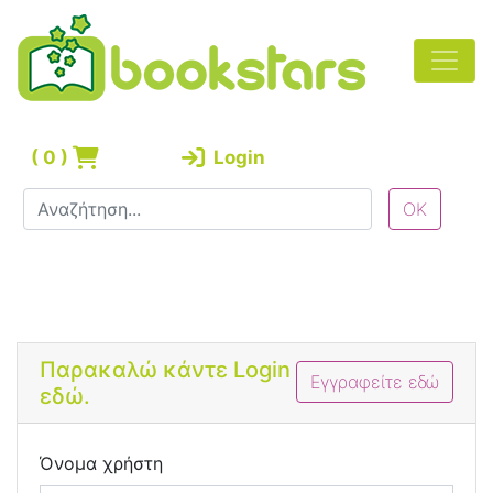
(
0
)
Login
Bootstrap 4 Login Form
Παρακαλώ κάντε Login
Εγγραφείτε εδώ
εδώ.
Όνομα χρήστη