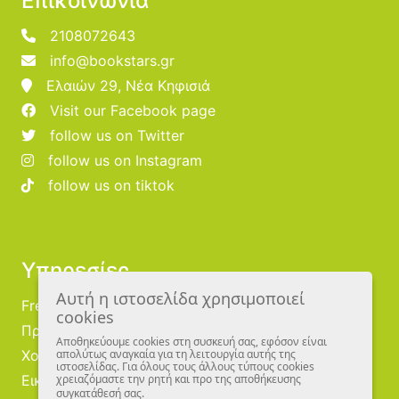
Επικοινωνία
2108072643
info@bookstars.gr
Ελαιών 29, Νέα Κηφισιά
Visit our Facebook page
follow us on Twitter
follow us on Instagram
follow us on tiktok
Υπηρεσίες
Αυτή η ιστοσελίδα χρησιμοποιεί
Free Publishing
cookies
Προμηθευτές
Αποθηκεύουμε cookies στη συσκευή σας, εφόσον είναι
Χονδρική
απολύτως αναγκαία για τη λειτουργία αυτής της
ιστοσελίδας. Για όλους τους άλλους τύπους cookies
Εικονογράφοι
χρειαζόμαστε την ρητή και προ της αποθήκευσης
συγκατάθεσή σας.