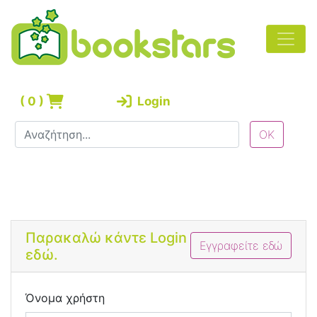
(
0
)
Login
Bootstrap 4 Login Form
Παρακαλώ κάντε Login
Εγγραφείτε εδώ
εδώ.
Όνομα χρήστη