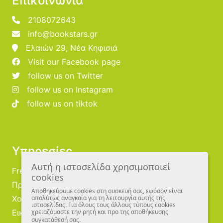
Επικοινωνία
2108072643
info@bookstars.gr
Ελαιών 29, Νέα Κηφισιά
Visit our Facebook page
follow us on Twitter
follow us on Instagram
follow us on tiktok
Υπηρεσίες
Αυτή η ιστοσελίδα χρησιμοποιεί
Free Publishing
cookies
Προμηθευτές
Αποθηκεύουμε cookies στη συσκευή σας, εφόσον είναι
Χονδρική
απολύτως αναγκαία για τη λειτουργία αυτής της
ιστοσελίδας. Για όλους τους άλλους τύπους cookies
Εικονογράφοι
χρειαζόμαστε την ρητή και προ της αποθήκευσης
συγκατάθεσή σας.