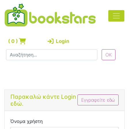
(
0
)
Login
Bootstrap 4 Login Form
Παρακαλώ κάντε Login
Εγγραφείτε εδώ
εδώ.
Όνομα χρήστη