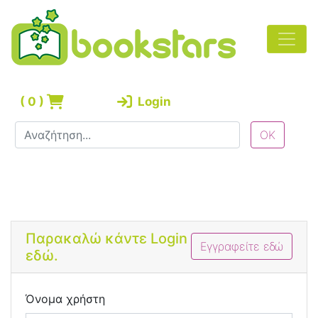
(
0
)
Login
Bootstrap 4 Login Form
Παρακαλώ κάντε Login
Εγγραφείτε εδώ
εδώ.
Όνομα χρήστη