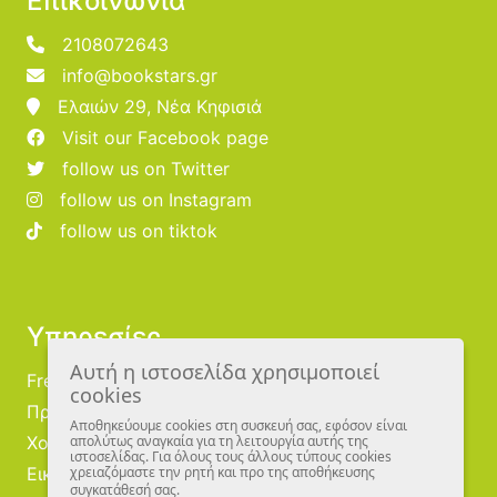
Επικοινωνία
2108072643
info@bookstars.gr
Ελαιών 29, Νέα Κηφισιά
Visit our Facebook page
follow us on Twitter
follow us on Instagram
follow us on tiktok
Υπηρεσίες
Αυτή η ιστοσελίδα χρησιμοποιεί
Free Publishing
cookies
Προμηθευτές
Αποθηκεύουμε cookies στη συσκευή σας, εφόσον είναι
Χονδρική
απολύτως αναγκαία για τη λειτουργία αυτής της
ιστοσελίδας. Για όλους τους άλλους τύπους cookies
Εικονογράφοι
χρειαζόμαστε την ρητή και προ της αποθήκευσης
συγκατάθεσή σας.