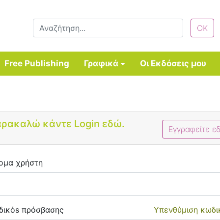
Free Publishing
Γραφικά
Οι Εκδόσεις μου
Bootstrap 4 Login Form
ρακαλώ κάντε Login εδώ.
Εγγραφείτε ε
ομα χρήστη
δικόs πρόσβασης
Υπενθύμιση κωδι