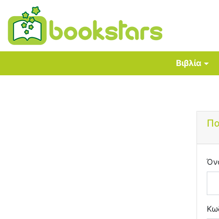
Βιβλία
Πα
Όν
Κω