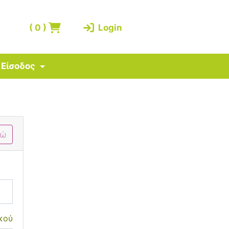
(
0
)
Login
Είσοδος
δώ
κού