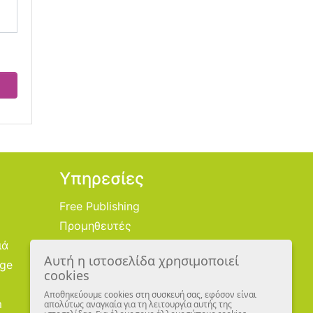
Υπηρεσίες
Free Publishing
Προμηθευτές
ιά
Χονδρική
Αυτή η ιστοσελίδα χρησιμοποιεί
age
Εικονογράφοι
cookies
Αποθηκεύουμε cookies στη συσκευή σας, εφόσον είναι
m
απολύτως αναγκαία για τη λειτουργία αυτής της