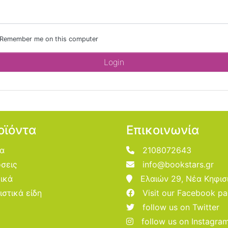
Remember me on this computer
οϊόντα
Επικοινωνία
ία
2108072643
σεις
info@bookstars.gr
ικά
Ελαιών 29, Νέα Κηφισ
ιστικά είδη
Visit our Facebook p
follow us on Twitter
follow us on Instagra