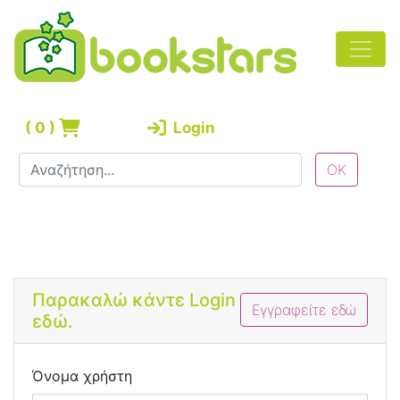
(
0
)
Login
Bootstrap 4 Login Form
Παρακαλώ κάντε Login
Εγγραφείτε εδώ
εδώ.
Όνομα χρήστη