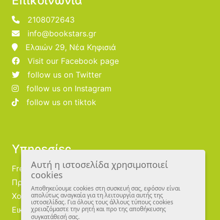
Επικοινωνία
2108072643
info@bookstars.gr
Ελαιών 29, Νέα Κηφισιά
Visit our Facebook page
follow us on Twitter
follow us on Instagram
follow us on tiktok
Υπηρεσίες
Αυτή η ιστοσελίδα χρησιμοποιεί
Free Publishing
cookies
Προμηθευτές
Αποθηκεύουμε cookies στη συσκευή σας, εφόσον είναι
Χονδρική
απολύτως αναγκαία για τη λειτουργία αυτής της
ιστοσελίδας. Για όλους τους άλλους τύπους cookies
Εικονογράφοι
χρειαζόμαστε την ρητή και προ της αποθήκευσης
συγκατάθεσή σας.