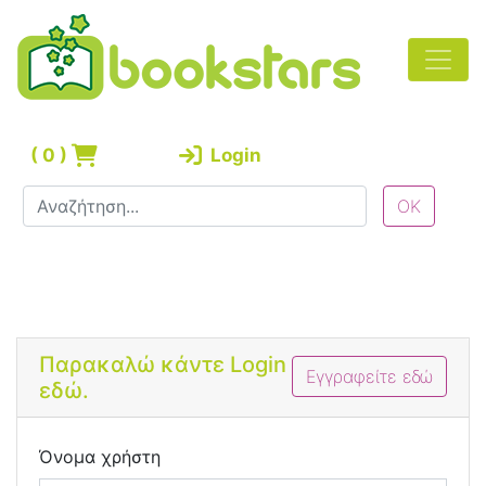
(
0
)
Login
Bootstrap 4 Login Form
Παρακαλώ κάντε Login
Εγγραφείτε εδώ
εδώ.
Όνομα χρήστη