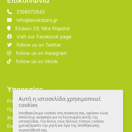
Επικοινωνία
2108072643
info@bookstars.gr
Ελαιών 29, Νέα Κηφισιά
Visit our Facebook page
follow us on Twitter
follow us on Instagram
follow us on tiktok
Υπηρεσίες
Αυτή η ιστοσελίδα χρησιμοποιεί
Free Publishing
cookies
Προμηθευτές
Αποθηκεύουμε cookies στη συσκευή σας, εφόσον είναι
Χονδρική
απολύτως αναγκαία για τη λειτουργία αυτής της
ιστοσελίδας. Για όλους τους άλλους τύπους cookies
Εικονογράφοι
χρειαζόμαστε την ρητή και προ της αποθήκευσης
συγκατάθεσή σας.