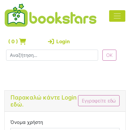
(
0
)
Login
Bootstrap 4 Login Form
Παρακαλώ κάντε Login
Εγγραφείτε εδώ
εδώ.
Όνομα χρήστη