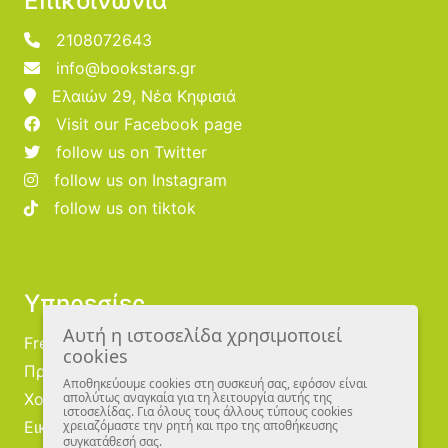
Επικοινωνία
2108072643
info@bookstars.gr
Ελαιών 29, Νέα Κηφισιά
Visit our Facebook page
follow us on Twitter
follow us on Instagram
follow us on tiktok
Υπηρεσίες
Αυτή η ιστοσελίδα χρησιμοποιεί
Free Publishing
cookies
Προμηθευτές
Αποθηκεύουμε cookies στη συσκευή σας, εφόσον είναι
Χονδρική
απολύτως αναγκαία για τη λειτουργία αυτής της
ιστοσελίδας. Για όλους τους άλλους τύπους cookies
Εικονογράφοι
χρειαζόμαστε την ρητή και προ της αποθήκευσης
συγκατάθεσή σας.