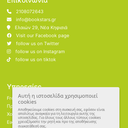
Επικοινωνία
2108072643
info@bookstars.gr
Ελαιών 29, Νέα Κηφισιά
Visit our Facebook page
follow us on Twitter
follow us on Instagram
follow us on tiktok
Υπηρεσίες
Αυτή η ιστοσελίδα χρησιμοποιεί
Free Publishing
cookies
Προμηθευτές
Αποθηκεύουμε cookies στη συσκευή σας, εφόσον είναι
Χονδρική
απολύτως αναγκαία για τη λειτουργία αυτής της
ιστοσελίδας. Για όλους τους άλλους τύπους cookies
Εικονογράφοι
χρειαζόμαστε την ρητή και προ της αποθήκευσης
συγκατάθεσή σας.