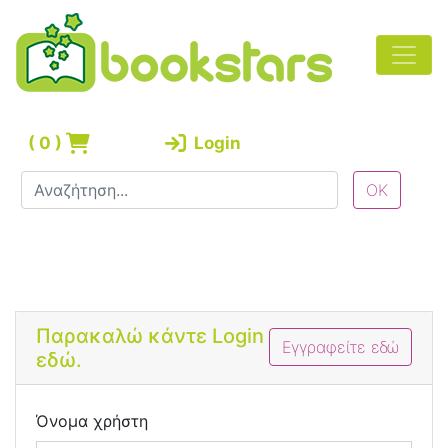
(
0
)
Login
Bootstrap 4 Login Form
Παρακαλώ κάντε Login
Εγγραφείτε εδώ
εδώ.
Όνομα χρήστη