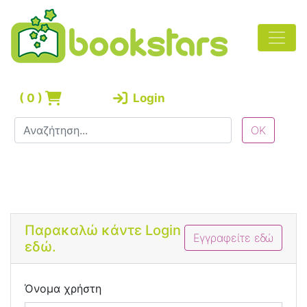
(
0
)
Login
Bootstrap 4 Login Form
Παρακαλώ κάντε Login
Εγγραφείτε εδώ
εδώ.
Όνομα χρήστη