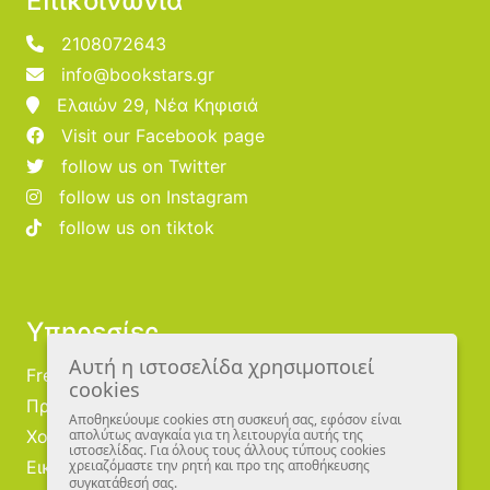
Επικοινωνία
2108072643
info@bookstars.gr
Ελαιών 29, Νέα Κηφισιά
Visit our Facebook page
follow us on Twitter
follow us on Instagram
follow us on tiktok
Υπηρεσίες
Αυτή η ιστοσελίδα χρησιμοποιεί
Free Publishing
cookies
Προμηθευτές
Αποθηκεύουμε cookies στη συσκευή σας, εφόσον είναι
Χονδρική
απολύτως αναγκαία για τη λειτουργία αυτής της
ιστοσελίδας. Για όλους τους άλλους τύπους cookies
Εικονογράφοι
χρειαζόμαστε την ρητή και προ της αποθήκευσης
συγκατάθεσή σας.