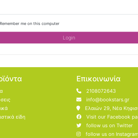
Remember me on this computer
οϊόντα
Επικοινωνία
ία
2108072643
σεις
info@bookstars.gr
ικά
Ελαιών 29, Νέα Κηφισ
ιστικά είδη
Visit our Facebook p
follow us on Twitter
follow us on Instagra