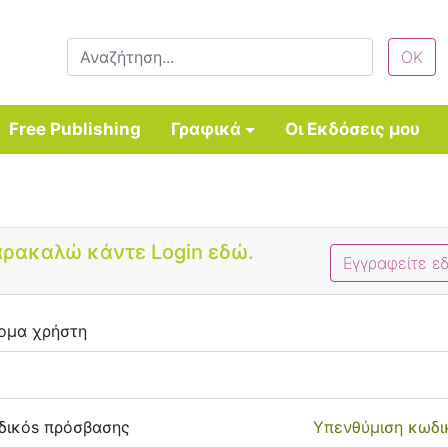
Free Publishing
Γραφικά
Οι Εκδόσεις μου
Bootstrap 4 Login Form
ρακαλώ κάντε Login εδώ.
Εγγραφείτε ε
ομα χρήστη
δικόs πρόσβασης
Υπενθύμιση κωδι