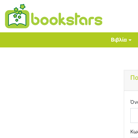
Βιβλία
Πα
Όν
Κω