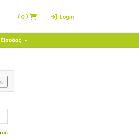
(
0
)
Login
Είσοδος
δώ
κού