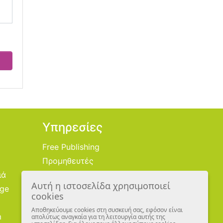
Υπηρεσίες
Free Publishing
Προμηθευτές
ιά
Χονδρική
Αυτή η ιστοσελίδα χρησιμοποιεί
age
Εικονογράφοι
cookies
Αποθηκεύουμε cookies στη συσκευή σας, εφόσον είναι
m
απολύτως αναγκαία για τη λειτουργία αυτής της