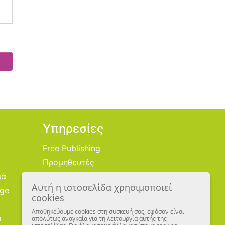
Υπηρεσίες
Free Publishing
Προμηθευτές
ιά
Χονδρική
Αυτή η ιστοσελίδα χρησιμοποιεί
age
Εικονογράφοι
cookies
Αποθηκεύουμε cookies στη συσκευή σας, εφόσον είναι
m
απολύτως αναγκαία για τη λειτουργία αυτής της