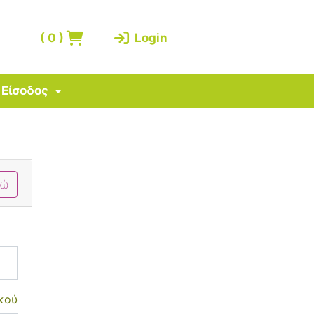
(
0
)
Login
Είσοδος
δώ
κού