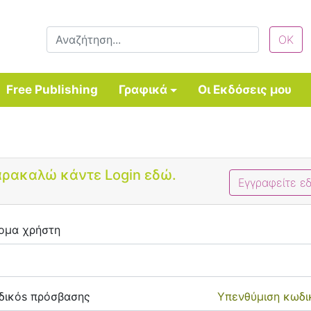
Free Publishing
Γραφικά
Οι Εκδόσεις μου
Bootstrap 4 Login Form
ρακαλώ κάντε Login εδώ.
Εγγραφείτε ε
ομα χρήστη
δικόs πρόσβασης
Υπενθύμιση κωδι