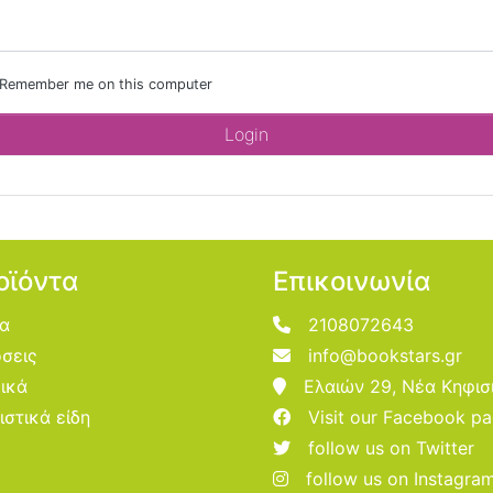
Remember me on this computer
οϊόντα
Επικοινωνία
ία
2108072643
σεις
info@bookstars.gr
ικά
Ελαιών 29, Νέα Κηφισ
ιστικά είδη
Visit our Facebook p
follow us on Twitter
follow us on Instagra