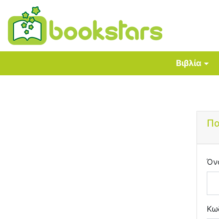
Βιβλία
Πα
Όν
Κω