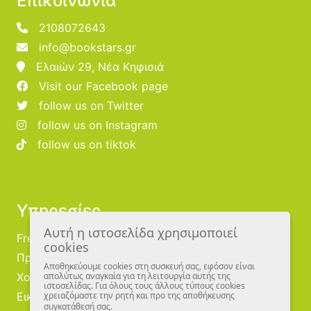
Επικοινωνία
2108072643
info@bookstars.gr
Ελαιών 29, Νέα Κηφισιά
Visit our Facebook page
follow us on Twitter
follow us on Instagram
follow us on tiktok
Υπηρεσίες
Αυτή η ιστοσελίδα χρησιμοποιεί
Free Publishing
cookies
Προμηθευτές
Αποθηκεύουμε cookies στη συσκευή σας, εφόσον είναι
Χονδρική
απολύτως αναγκαία για τη λειτουργία αυτής της
ιστοσελίδας. Για όλους τους άλλους τύπους cookies
Εικονογράφοι
χρειαζόμαστε την ρητή και προ της αποθήκευσης
συγκατάθεσή σας.