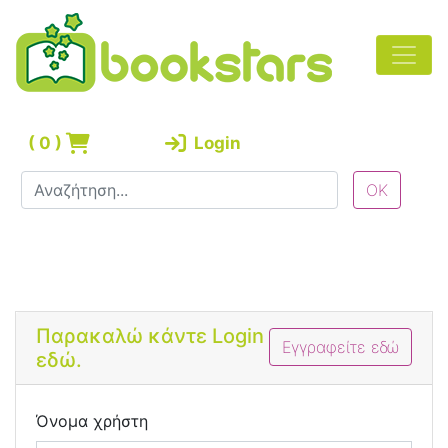
(
0
)
Login
Bootstrap 4 Login Form
Παρακαλώ κάντε Login
Εγγραφείτε εδώ
εδώ.
Όνομα χρήστη