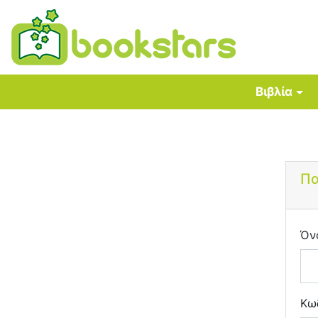
Βιβλία
Πα
Όν
Κω