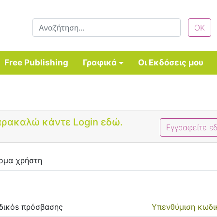
Free Publishing
Γραφικά
Οι Εκδόσεις μου
Bootstrap 4 Login Form
ρακαλώ κάντε Login εδώ.
Εγγραφείτε ε
ομα χρήστη
δικόs πρόσβασης
Υπενθύμιση κωδι