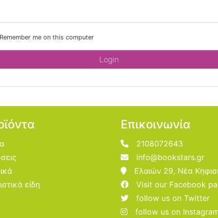
Remember me on this computer
οϊόντα
Επικοινωνία
ία
2108072643
σεις
info@bookstars.gr
ικά
Ελαιών 29, Νέα Κηφισ
ιστικά είδη
Visit our Facebook p
follow us on Twitter
follow us on Instagra