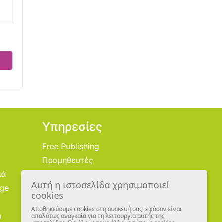
Υπηρεσίες
Free Publishing
Προμηθευτές
ιά
Χονδρική
Αυτή η ιστοσελίδα χρησιμοποιεί
age
Εικονογράφοι
cookies
Αποθηκεύουμε cookies στη συσκευή σας, εφόσον είναι
m
απολύτως αναγκαία για τη λειτουργία αυτής της