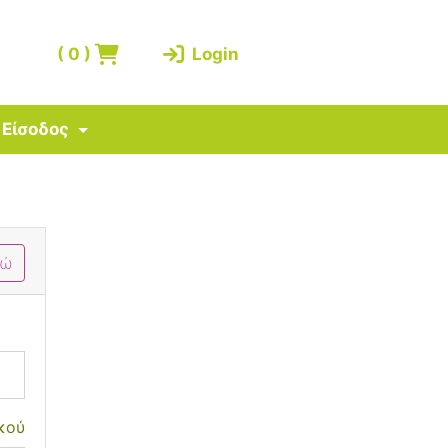
(
0
)
Login
Είσοδος
δώ
κού