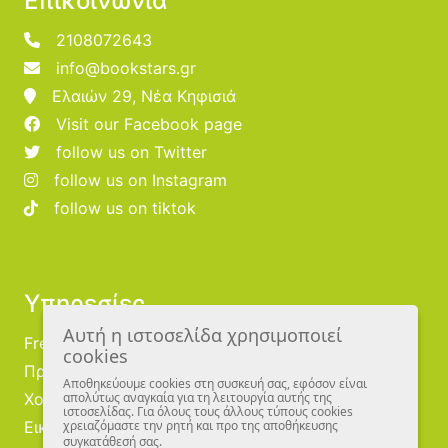
Επικοινωνία
2108072643
info@bookstars.gr
Ελαιών 29, Νέα Κηφισιά
Visit our Facebook page
follow us on Twitter
follow us on Instagram
follow us on tiktok
Υπηρεσίες
Αυτή η ιστοσελίδα χρησιμοποιεί
Free Publishing
cookies
Προμηθευτές
Αποθηκεύουμε cookies στη συσκευή σας, εφόσον είναι
Χονδρική
απολύτως αναγκαία για τη λειτουργία αυτής της
ιστοσελίδας. Για όλους τους άλλους τύπους cookies
Εικονογράφοι
χρειαζόμαστε την ρητή και προ της αποθήκευσης
συγκατάθεσή σας.