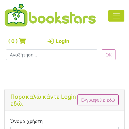
(
0
)
Login
Bootstrap 4 Login Form
Παρακαλώ κάντε Login
Εγγραφείτε εδώ
εδώ.
Όνομα χρήστη