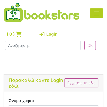
(
0
)
Login
Bootstrap 4 Login Form
Παρακαλώ κάντε Login
Εγγραφείτε εδώ
εδώ.
Όνομα χρήστη