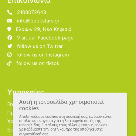
Επικοινωνία
2108072643
info@bookstars.gr
Ελαιών 29, Νέα Κηφισιά
Visit our Facebook page
follow us on Twitter
follow us on Instagram
follow us on tiktok
Υπηρεσίες
Αυτή η ιστοσελίδα χρησιμοποιεί
Free Publishing
cookies
Προμηθευτές
Αποθηκεύουμε cookies στη συσκευή σας, εφόσον είναι
Χονδρική
απολύτως αναγκαία για τη λειτουργία αυτής της
ιστοσελίδας. Για όλους τους άλλους τύπους cookies
Εικονογράφοι
χρειαζόμαστε την ρητή και προ της αποθήκευσης
συγκατάθεσή σας.