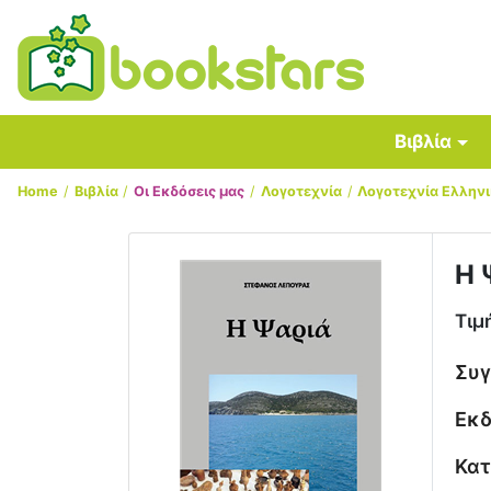
Βιβλία
Home
Βιβλία
Οι Εκδόσεις μας
Λογοτεχνία
Λογοτεχνία Ελλην
Η 
Τιμ
Συ
Εκδ
Κατ