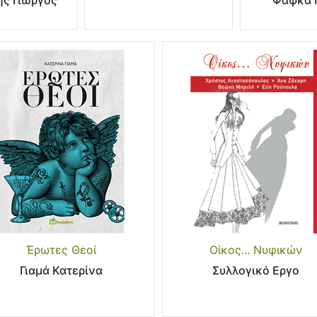
ς Γιώργος
Φάφκα 
Έρωτες Θεοί
Οίκος... Νυφικών
Γιαμά Κατερίνα
Συλλογικό Εργο