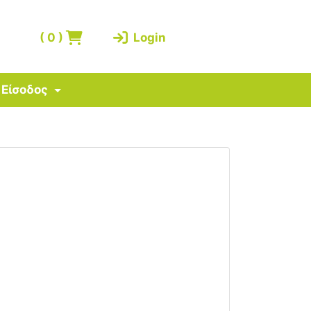
(
0
)
Login
Είσοδος