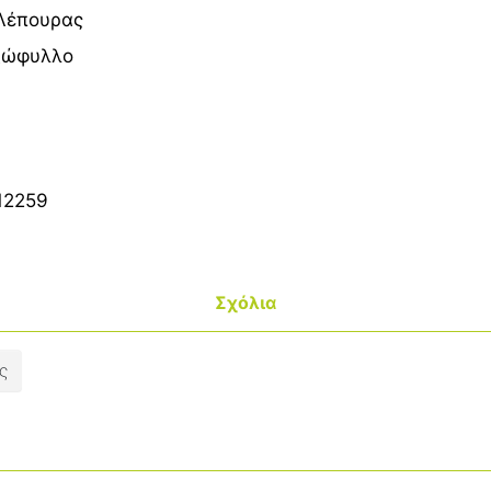
Λέπουρας
ξώφυλλο
12259
Σχόλια
ς