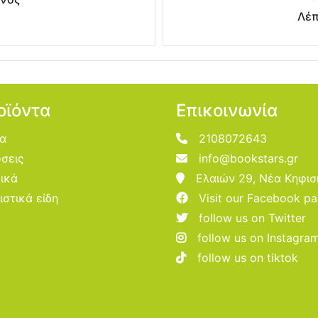
Λέπ
οϊόντα
Επικοινωνία
ία
2108072643
σεις
info@bookstars.gr
ικά
Ελαιών 29, Νέα Κηφισ
ιστικά είδη
Visit our Facebook p
follow us on Twitter
follow us on Instagra
follow us on tiktok