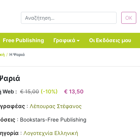
Free Publishing
Γραφικά
Οι Εκδόσεις μου
ική
Η Ψαριά
Ψαριά
ή Web :
€ 15,00
(-10%)
€ 13,50
γγραφέας
:
Λέπουρας Στέφανος
όσεις
:
Bookstars-Free Publishing
ηγορία
:
Λογοτεχνία Ελληνική