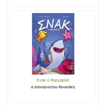
Σνακ ο Καρχαρίας
α.παναγιώτου-δουκάκη