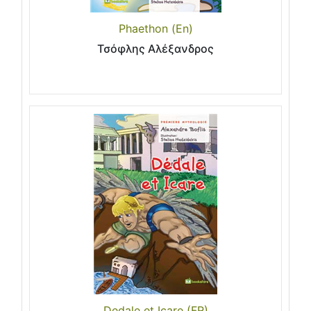
Phaethon (En)
Τσόφλης Αλέξανδρος
Dedale et Icare (FR)